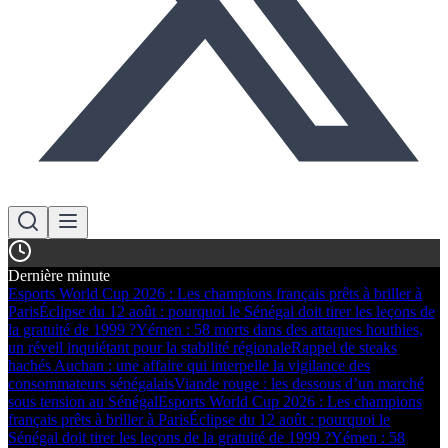
Dernière minute
Esports World Cup 2026 : Les champions français prêts à briller à
Paris
Éclipse du 12 août : pourquoi le Sénégal doit tirer les leçons de
la gratuité de 1999 ?
Yémen : 58 morts dans des attaques houthies,
un réveil inquiétant pour la stabilité régionale
Rappel de steaks
hachés Auchan : une affaire qui interpelle la vigilance des
consommateurs sénégalais
Viande rouge : les dessous d’un marché
sous tension au Sénégal
Esports World Cup 2026 : Les champions
français prêts à briller à Paris
Éclipse du 12 août : pourquoi le
Sénégal doit tirer les leçons de la gratuité de 1999 ?
Yémen : 58