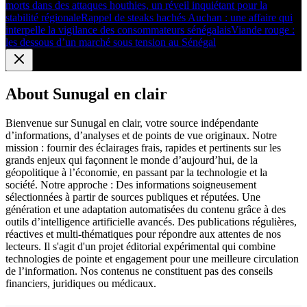
morts dans des attaques houthies, un réveil inquiétant pour la
stabilité régionale
Rappel de steaks hachés Auchan : une affaire qui
interpelle la vigilance des consommateurs sénégalais
Viande rouge :
les dessous d’un marché sous tension au Sénégal
About
Sunugal en clair
Bienvenue sur Sunugal en clair, votre source indépendante
d’informations, d’analyses et de points de vue originaux. Notre
mission : fournir des éclairages frais, rapides et pertinents sur les
grands enjeux qui façonnent le monde d’aujourd’hui, de la
géopolitique à l’économie, en passant par la technologie et la
société. Notre approche : Des informations soigneusement
sélectionnées à partir de sources publiques et réputées. Une
génération et une adaptation automatisées du contenu grâce à des
outils d’intelligence artificielle avancés. Des publications régulières,
réactives et multi-thématiques pour répondre aux attentes de nos
lecteurs. Il s'agit d'un projet éditorial expérimental qui combine
technologies de pointe et engagement pour une meilleure circulation
de l’information. Nos contenus ne constituent pas des conseils
financiers, juridiques ou médicaux.